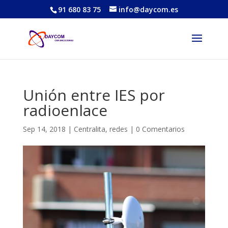
91 680 83 75
info@daycom.es
Unión entre IES por
radioenlace
Sep 14, 2018
|
Centralita
,
redes
|
0 Comentarios